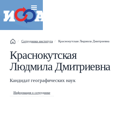
Сотрудники института
Краснокутская Людмила Дмитриевна
Краснокутская
Esc
Людмила Дмитриевна
Shift
?
+
This help popup
/
Search popup
Кандидат географических наук
←
→
Navigate posts
Информация о сотруднике