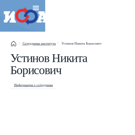
Сотрудники института
Устинов Никита Борисович
Устинов Никита
Esc
Борисович
Shift
?
+
This help popup
/
Search popup
Информация о сотруднике
←
→
Navigate posts