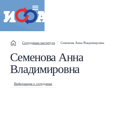
Сотрудники института
Семенова Анна Владимировна
Семенова Анна
Esc
Владимировна
Shift
?
+
This help popup
Информация о сотруднике
/
Search popup
←
→
Navigate posts