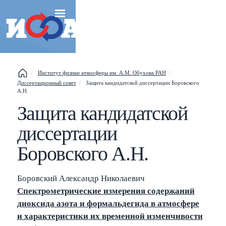
Институт физики атмосферы им. А.М. Обухова РАН
Esc
Диссертационный совет
Защита кандидатской диссертации Боровского
А.Н.
Shift
?
+
This help popup
Защита кандидатской
/
Search popup
диссертации
Боровского А.Н.
←
→
Navigate posts
Боровский Александр Николаевич
Спектрометрические измерения содержаний
диоксида азота и формальдегида в атмосфере
и характеристики их временной изменчивости