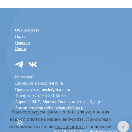
Об институте
Наука
Новости
Поиск
Контакты:
Дирекция:
ifaran@ifaran.ru
Пресс-служба:
media@ifaran.ru
Телефон: +7 (495) 951-55-65
Адрес: 119017, Москва, Пыжевский пер., 3, стр.1
Администратор сайта:
admin@ifaran.ru
Мы используем файлы cookie для улучшения
вашего опыта на нашем веб-сайте. Продолжая
Toggle dark mode
использовать его, вы
соглашаетесь
с политикой
© 2023-2026 Институт физики атмосферы