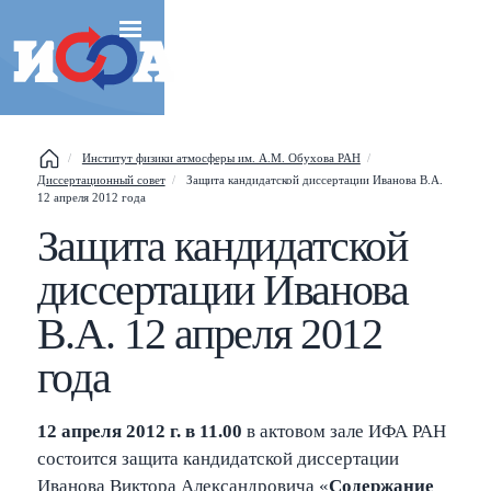
Esc
Институт физики атмосферы им. А.М. Обухова РАН
Диссертационный совет
Защита кандидатской диссертации Иванова В.А.
Shift
?
+
This help popup
12 апреля 2012 года
Защита кандидатской
/
Search popup
диссертации Иванова
←
→
Navigate posts
В.А. 12 апреля 2012
года
12 апреля 2012 г. в 11.00
в актовом зале ИФА РАН
состоится защита кандидатской диссертации
Иванова Виктора Александровича «
Содержание