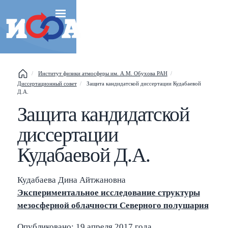
Институт физики атмосферы им. А.М. Обухова РАН
Esc
Диссертационный совет
Защита кандидатской диссертации Кудабаевой
Д.А.
Shift
?
+
This help popup
Защита кандидатской
/
Search popup
диссертации
Кудабаевой Д.А.
←
→
Navigate posts
Кудабаева Дина Айтжановна
Экспериментальное исследование структуры
мезосферной облачности Северного полушария
Опубликовано: 19 апреля 2017 года