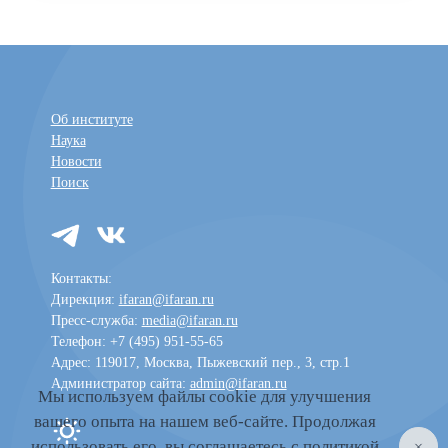
Об институте
Наука
Новости
Поиск
Контакты:
Дирекция:
ifaran@ifaran.ru
Пресс-служба:
media@ifaran.ru
Телефон: +7 (495) 951-55-65
Адрес: 119017, Москва, Пыжевский пер., 3, стр.1
Администратор сайта:
admin@ifaran.ru
Мы используем файлы cookie для улучшения
вашего опыта на нашем веб-сайте. Продолжая
Toggle dark mode
использовать его, вы
соглашаетесь
с политикой