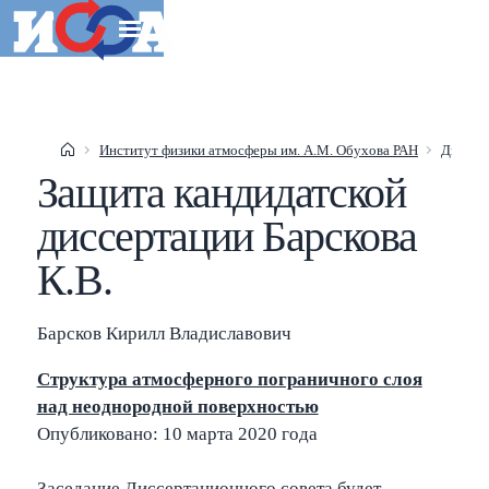
Институт физики атмосферы им. А.М. Обухова РАН
Диссер
Защита кандидатской
Esc
диссертации Барскова
К.В.
Shift
?
+
This help popup
/
Search popup
Барсков Кирилл Владиславович
←
→
Navigate posts
Структура атмосферного пограничного слоя
над неоднородной поверхностью
Опубликовано: 10 марта 2020 года
Заседание Диссертационного совета будет