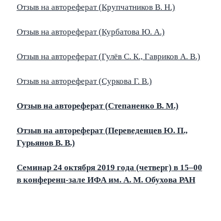
Отзыв на автореферат (Крупчатников В. Н.)
Отзыв на автореферат (Курбатова Ю. А.)
Отзыв на автореферат (Гулёв С. К., Гавриков А. В.)
Отзыв на автореферат (Суркова Г. В.)
Отзыв на автореферат (Степаненко В. М.)
Отзыв на автореферат (Переведенцев Ю. П.,
Гурьянов В. В.)
Семинар 24 октября 2019 года (четверг) в 15–00
в конференц-зале ИФА им. А. М. Обухова РАН