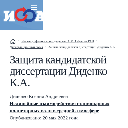
Институт физики атмосферы им. А.М. Обухова РАН
Диссертационный совет
Защита кандидатской диссертации Диденко К.А.
Esc
Защита кандидатской
диссертации Диденко
Shift
?
+
This help popup
К.А.
/
Search popup
Диденко Ксения Андреевна
←
→
Navigate posts
Нелинейные взаимодействия стационарных
планетарных волн в средней атмосфере
Опубликовано: 20 мая 2022 года