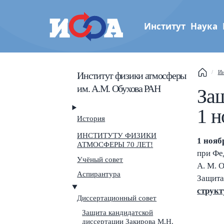
Институт
Наука
Институт физики атмос
Ин
Институт физики атмосферы
им. А.М. Обухова РАН
им. А.М. Обухова РАН
Защ
1 н
История
ИНСТИТУТУ ФИЗИКИ
1 ноябр
АТМОСФЕРЫ 70 ЛЕТ!
This
при Фе
Учёный совет
А. М. 
Sear
Аспирантура
Защита
структ
Navi
Диссертационный совет
Защита кандидатской
диссертации Закирова М.Н.