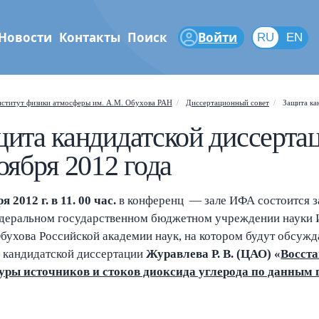
Новости
Контакты
Поиск
Войти
RU
RU
EN
феры
ститут физики атмосферы им. А.М. Обухова РАН
Диссертационный совет
Защита ка
ита кандидатской диссертац
оября 2012 года
я 2012 г. в 11. 00 час.
в конференц — зале ИФА состоится з
Shift
?
+
 help popup
деральном государственном бюджетном учреждении науки И
Обухова Российской академии наук, на котором будут обсуж
/
ch popup
 кандидатской диссертации
Журавлева Р. В. (ЦАО) «
Восста
←
→
уры источников и стоков диоксида углерода по данным
gate posts