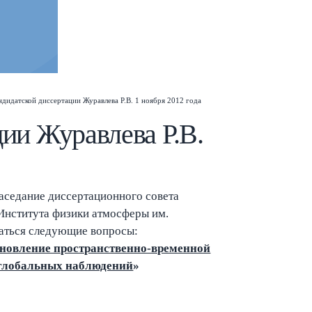
ндидатской диссертации Журавлева Р.В. 1 ноября 2012 года
ии Журавлева Р.В.
Esc
аседание диссертационного совета
нститута физики атмосферы им.
даться следующие вопросы:
новление пространственно-временной
 глобальных наблюдений
»