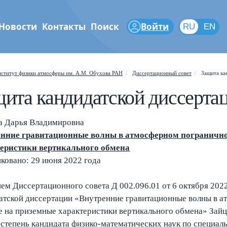
Новости
Контакты
Поиск
Войти
RU
RU
EN
феры
ститут физики атмосферы им. А.М. Обухова РАН
Диссертационный совет
Защита ка
ита кандидатской диссерта
а Дарья Владимировна
нние гравитационные волны в атмосферном погранично
еристики вертикального обмена
Shift
?
+
is help popup
ковано: 29 июня 2022 года
/
arch popup
ем Диссертационного совета Д 002.096.01 от 6 октября 2022
атской диссертации «Внутренние гравитационные волны в а
←
→
vigate posts
е на приземные характеристики вертикального обмена» За
 степень кандидата физико-математических наук по специа