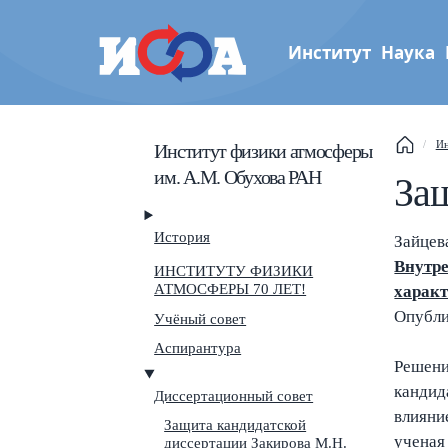
Институт
Наука
Институт физики атмос
Ин
Институт физики атмосферы
им. А.М. Обухова РАН
им. А.М. Обухова РАН
Защ
История
Зайцев
Внутре
ИНСТИТУТУ ФИЗИКИ
АТМОСФЕРЫ 70 ЛЕТ!
характ
Th
Опубли
Учёный совет
Аспирантура
Se
Решени
кандид
Диссертационный совет
Na
влияни
Защита кандидатской
ученая
диссертации Закирова М.Н.