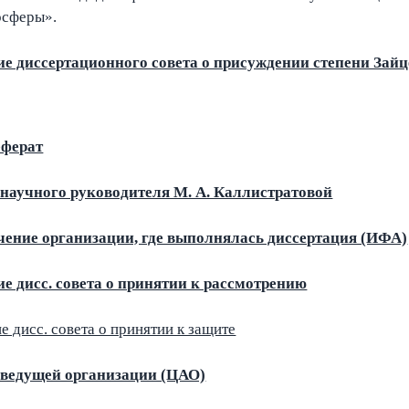
осферы».
е диссертационного совета о присуждении степени Зайце
еферат
научного руководителя М. А. Каллистратовой
ение организации, где выполнялась диссертация (ИФА)
е дисс. совета о принятии к рассмотрению
е дисс. совета о принятии к защите
 ведущей организации (ЦАО)