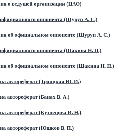
ия о ведущей организации (ЦАО)
официального оппонента (Шуруп А. С.)
ия об официальном оппоненте (Шуруп А. С.)
официального оппонента (Шакина Н. П.)
ия об официальном оппоненте (
Шакина Н. П.)
на автореферат (Троицкая Ю. И.)
на автореферат (Банах В. А.)
на автореферат (Кузнецова И. Н.)
на автореферат (Юшков В. П.)