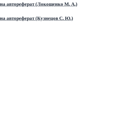
на автореферат (Локощенко М. А.)
на автореферат (Кузнецов С. Ю.)