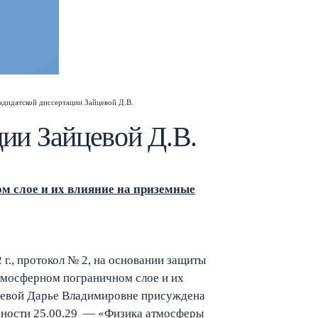
ндидатской диссертации Зайцевой Д.В.
ции Зайцевой Д.В.
Esc
м слое и их влияние на приземные
 г., протокол № 2, на основании защиты
тмосферном пограничном слое и их
йцевой Дарье Владимировне присуждена
льности 25.00.29 — «Физика атмосферы