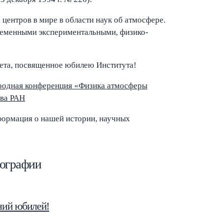
ентров в мире в области наук об атмосфере.
временными экспериментальными, физико-
вета, посвященное юбилею Института!
одная конференция «Физика атмосферы
ова РАН
нформация о нашей истории, научных
тографии
ний юбилей!