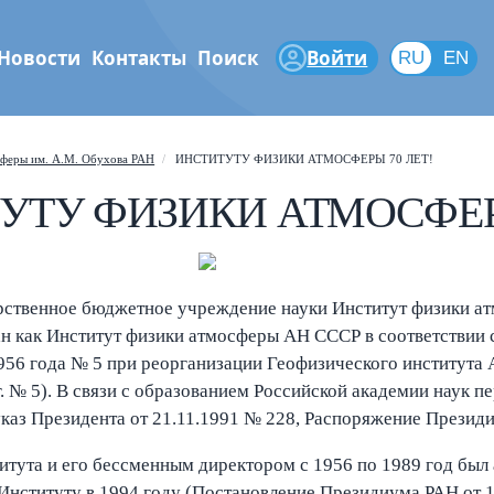
Новости
Контакты
Поиск
Войти
RU
RU
EN
феры
сферы им. А.М. Обухова РАН
ИНСТИТУТУ ФИЗИКИ АТМОСФЕРЫ 70 ЛЕТ!
Shift
?
+
 help popup
УТУ ФИЗИКИ АТМОСФЕРЫ
/
ch popup
←
→
gate posts
рственное бюджетное учреждение науки Институт физики ат
ан как Институт физики атмосферы АН СССР в соответствии
1956 года № 5 при реорганизации Геофизического институт
г. № 5). В связи с образованием Российской академии наук 
аз Президента от 21.11.1991 № 228, Распоряжение Презид
тута и его бессменным директором с 1956 по 1989 год был
Институту в 1994 году (Постановление Президиума РАН от 1