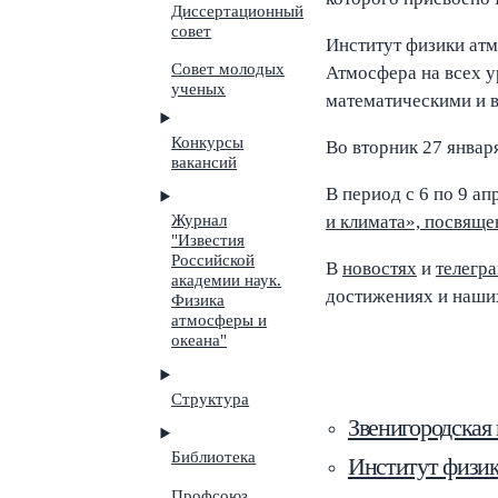
Диссертационный
совет
Институт физики атм
Совет молодых
Атмосфера на всех у
ученых
математическими и 
Конкурсы
Во вторник 27 январ
вакансий
В период с 6 по 9 ап
Журнал
и климата», посвяще
"Известия
Российской
В
новостях
и
телегр
академии наук.
достижениях и наши
Физика
атмосферы и
океана"
Структура
Звенигородская
Библиотека
Институт физик
Профсоюз