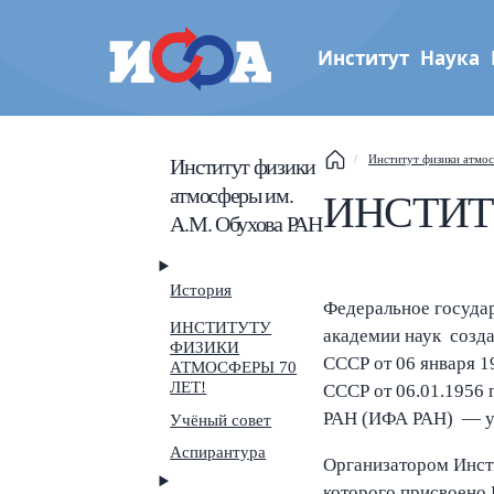
Институт
Наука
Институт физики атмос
Институт физики атмо
Институт физики
им. А.М. Обухова РАН
атмосферы им.
This
ИНСТИТ
А.М. Обухова РАН
Sear
История
Navi
Федеральное госуда
ИНСТИТУТУ
академии наук созд
ФИЗИКИ
СССР от 06 января 
АТМОСФЕРЫ 70
ЛЕТ!
СССР от 06.01.1956 
РАН (ИФА РАН) — ук
Учёный совет
Аспирантура
Организатором Инсти
которого присвоено 