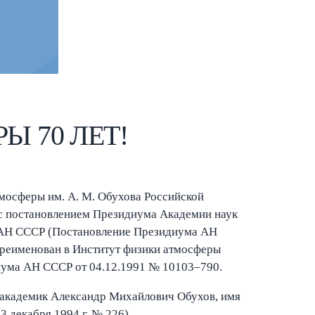
Esc
 70 ЛЕТ!
мосферы им. А. М. Обухова Российской
 с постановлением Президиума Академии наук
а АН СССР (Постановление Президиума АН
переименован в Институт физики атмосферы
иума АН СССР от 04.12.1991 № 10103–790.
 академик Александр Михайлович Обухов, имя
3 декабря 1994 г. № 226).