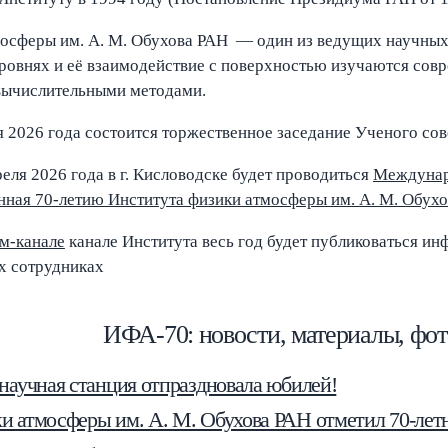
осферы им. А. М. Обухова РАН — один из ведущих научных ц
ровнях и её взаимодействие с поверхностью изучаются со
вычислительными методами.
я 2026 года состоится торжественное заседание Ученого со
реля 2026 года в г. Кисловодске будет проводиться
Междунар
нная 70-летию Института физики атмосферы им. А. М. Обух
ам-канале
канале Института весь год будет публиковаться и
х сотрудниках
ИФА-70: новости, материалы, фо
 научная станция отпраздновала юбилей!
и атмосферы им. А. М. Обухова РАН отметил 70-лет