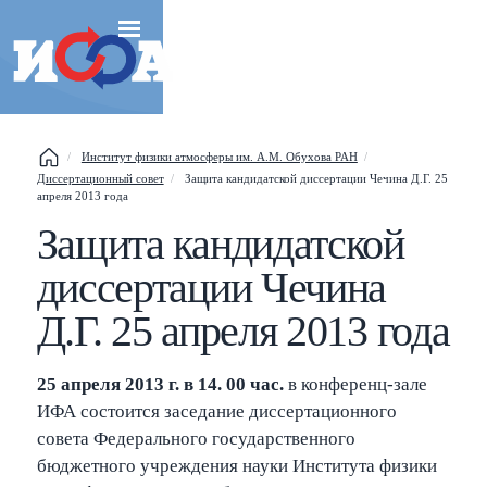
Esc
Институт физики атмосферы им. А.М. Обухова РАН
Диссертационный совет
Защита кандидатской диссертации Чечина Д.Г. 25
Shift
?
+
апреля 2013 года
This help popup
Защита кандидатской
/
Search popup
диссертации Чечина
Д.Г. 25 апреля 2013 года
←
→
Navigate posts
25 апреля 2013 г. в 14. 00 час.
в конференц-зале
ИФА состоится заседание диссертационного
совета Федерального государственного
бюджетного учреждения науки Института физики