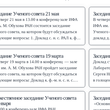
дание Ученого совета 21 мая
Заседан
тверг 21 мая в 13.00 в конференц-зале ИФА
В четверг
А. М. Обухова РАН состоится заседание
ИФА им. 
ого совета, на котором будут обсуждаться
Ученого 
ующие вопросы: 1. Доклад с. н. с. РАЛ к. ф.-
доклад д.
. Голиковой…
Куличко
дание Ученого совета 19 марта
Заседан
тверг 19 марта в 14.00 в конференц — зале
Доклад с
им. А. М. Обухова РАН пройдет заседание
Лаборато
ого совета, на котором будут обсуждаться
Сергея Н
ующие вопросы: Доклад к. ф.-м. н. с. н. с.
в голоце
 Вазаевой…
жественное заседание Ученого совета
Заседан
нваря
«Основны
.00 в конференц-зале ИФА РАН
академик