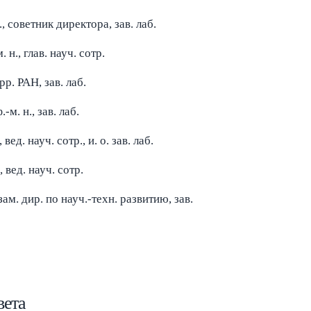
 н., советник директора, зав. лаб.
м. н., глав. науч. сотр.
орр. РАН, зав. лаб.
 ф.-м. н., зав. лаб.
., вед. науч. сотр., и. о. зав. лаб.
., вед. науч. сотр.
, зам. дир. по науч.-техн. развитию, зав.
вета