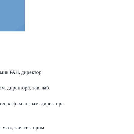
Esc
емик РАН, директор
 зам. директора, зав. лаб.
 к. ф.-м. н., зам. директора
ф.-м. н., зав. сектором