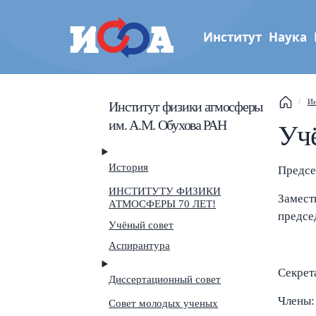
Институт
Наука
Институт физики атмос
Ин
Институт физики атмосферы
им. А.М. Обухова РАН
им. А.М. Обухова РАН
Уч
This
Sear
История
Предсе
ИНСТИТУТУ ФИЗИКИ
Navi
Замест
АТМОСФЕРЫ 70 ЛЕТ!
предсе
Учёный совет
Аспирантура
Секрет
Диссертационный совет
Члены:
Совет молодых ученых