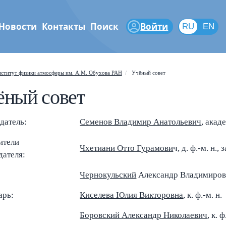
Новости
Контакты
Поиск
Войти
RU
RU
EN
феры
ститут физики атмосферы им. А.М. Обухова РАН
Учёный совет
ёный совет
Shift
?
+
 help popup
/
ch popup
датель:
Семенов Владимир Анатольевич
, акад
←
→
gate posts
ители
Чхетиани Отто Гурамови
ч, д. ф.-м. н.,
дателя:
Чернокульский
Александр Владимирович,
арь:
Киселева Юлия Викторовна
, к. ф.-м. н.
Боровский Александр Николаевич
, к. 