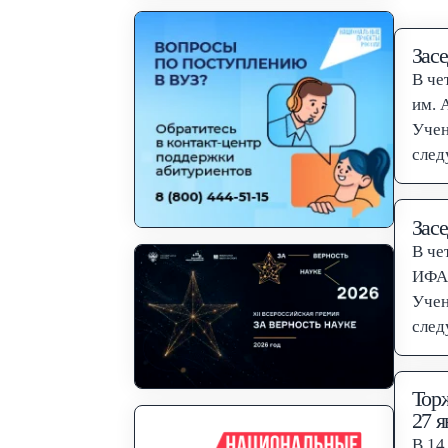
Засе
В че
им. 
Учен
след
м. н
Засе
В че
ИФА 
Учен
след
ЛГГ
Тор
27 я
В 14