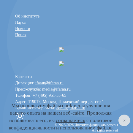
Об институте
Наука
Новости
Поиск
Контакты:
Дирекция:
ifaran@ifaran.ru
Пресс-служба:
media@ifaran.ru
Телефон: +7 (495) 951-55-65
Адрес: 119017, Москва, Пыжевский пер., 3, стр.1
Мы используем файлы cookie для улучшения
Администратор сайта:
admin@ifaran.ru
вашего опыта на нашем веб-сайте. Продолжая
Toggle dark mode
использовать его, вы
соглашаетесь
с политикой
© 2023-2026 Институт физики атмосферы
конфиденциальности и использованием файлов
All rights reserved