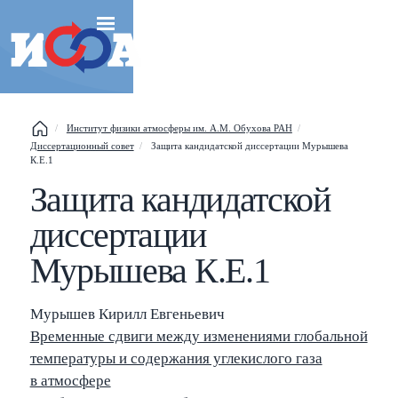
Институт физики атмосферы им. А.М. Обухова РАН
Диссертационный совет
Защита кандидатской диссертации Мурышева
Esc
К.Е.1
Защита кандидатской
Shift
?
+
This help popup
диссертации
/
Search popup
Мурышева К.Е.1
←
→
Navigate posts
Мурышев Кирилл Евгеньевич
Временные сдвиги между изменениями глобальной
температуры и содержания углекислого газа
в атмосфере