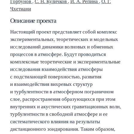
Горбунов
,
С. Н. Куличков
,
И. А. Репина
,
О. Г.
Чхетиани
/
Search popup
Описание проекта
←
→
Navigate posts
Настоящий проект представляет собой комплекс
экспериментальных, теоретических и модельных
исследований динамики волновых и обменных
процессов в атмосфере. Будут проводиться
комплексные теоретические и экспериментальные
исследования взаимодействия атмосферы
с подстилающей поверхностью, развития
и взаимодействия вихревых структур
и турбулентности в атмосферном пограничном
слое, распространения образующихся при этом
внутренних и акустических гравитационных волн,
турбулентности в свободной атмосфере и ее
систематического влияния на результаты
дистанционного зондирования. Таким образом,