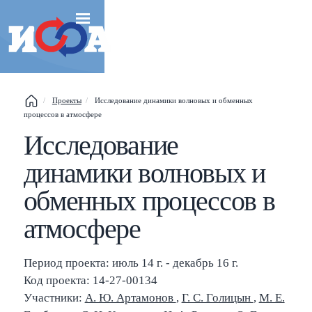
Проекты
Исследование динамики волновых и обменных
процессов в атмосфере
Исследование
динамики волновых и
обменных процессов в
атмосфере
Период проекта: июль 14 г. - декабрь 16 г.
Esc
Код проекта: 14-27-00134
Участники:
А. Ю. Артамонов
,
Г. С. Голицын
,
М. Е.
Shift
?
+
This help popup