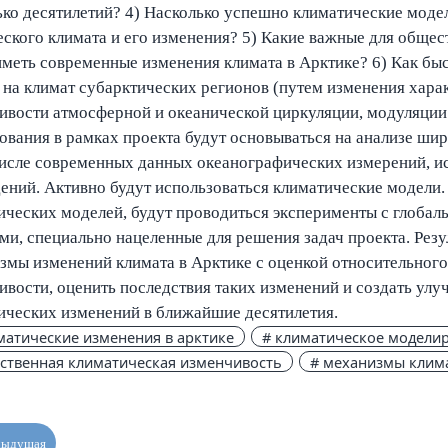
ько десятилетий? 4) Насколько успешно климатические моде
еского климата и его изменения? 5) Какие важные для общес
иметь современные изменения климата в Арктике? 6) Как бы
 на климат субарктических регионов (путем изменения хар
ивости атмосферной и океанической циркуляции, модуляции
ования в рамках проекта будут основываться на анализе ши
числе современных данных океанографических измерений, и
ений. Активно будут использоваться климатические модели
ических моделей, будут проводиться эксперименты с глоба
ми, специально нацеленные для решения задач проекта. Резу
змы изменений климата в Арктике с оценкой относительного
ивости, оценить последствия таких изменений и создать у
ических изменений в ближайшие десятилетия.
матические изменения в арктике
# климатическое модели
ественная климатическая изменчивость
# механизмы клим
дыдущая