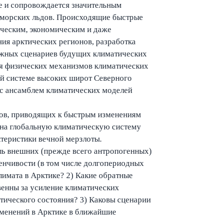
е и сопровождается значительным
и морских льдов. Происходящие быстрые
ическим, экономическим и даже
ия арктических регионов, разработка
ежных сценариев будущих климатических
ия физических механизмов климатических
ой системе высоких широт Северного
в с ансамблем климатических моделей
мов, приводящих к быстрым изменениям
й на глобальную климатическую систему
ктеристики вечной мерзлоты.
ль внешних (прежде всего антропогенных)
менчивости (в том числе долгопериодных
имата в Арктике? 2) Какие обратные
венны за усиление климатических
тического состояния? 3) Каковы сценарии
зменений в Арктике в ближайшие