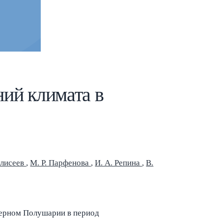
Esc
ий климата в
Елисеев
,
М. Р. Парфенова
,
И. А. Репина
,
В.
верном Полушарии в период