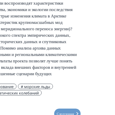
ли воспроизводят характеристики
тва, экономики и экологии последствия
стрые изменения климата в Арктике
актеристик крупномасшабных мод
 меридионального переноса энергии)?
рокого спектра эмпирических данных,
сторических данных и спутниковых
. Помимо анализа архива данных
льными и региональными климатическими
льтаты проекта позволят лучше понять
 вклада внешних факторов и внутренней
лучшенные сценарии будущих
рование
# морские льды
атических колебаний
Следующая