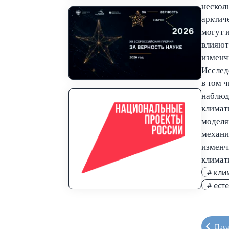
нескол
арктич
могут 
влияют
изменч
Исслед
в том 
наблюд
климат
моделя
механи
изменч
климат
# кли
# ест
Пре