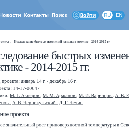
Новости
Контакты
Поиск
Войти
RU
RU
EN
феры
оекты
Исследование быстрых изменений климата в Арктике - 2014-2015 гг.
Shift
?
+
 help popup
ледование быстрых изменен
/
ch popup
тике - 2014-2015 гг.
←
→
gate posts
проекта: январь 14 г. - декабрь 16 г.
оекта: 14-17-00647
ики:
М. Г. Акперов
,
М. М. Аржанов
,
М. И. Варенцов
,
А. В. 
енов
,
А. В. Чернокульский
,
Д. Г. Чечин
ние проекта
ее значительный рост приповерхностной температуры в Се