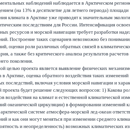
ментальных наблюдений наблюдается в Арктическом регион
ением (на 13% в десятилетие для летнего периода) площад
ния климата в Арктике уже приводят к значительным эколог
итическим последствиям для России. Интенсификация освоен
ных ресурсов и морской навигации требует разработки над
ний. Построение таких сценариев невозможно без пониман
ний, оценки роли различных обратных связей в климатическ
рия, а также без критического анализа результатов расчето
него поколения.
ой целью проекта является выявление физических механиз
а в Арктике, оценка обратного воздействия таких изменени
ых последствий, включая условия морской навигации и хара
й проекта будет решение следующих вопросов: 1) Какова ро
ов воздействия на климат и естественной климатической из
ний океанической циркуляции) в формировании изменений кл
в арктической системе атмосфера-морской лед-океан ответст
ний и как они могут меняться при изменении среднего клима
роятность и неопределенность) возможных климатических и