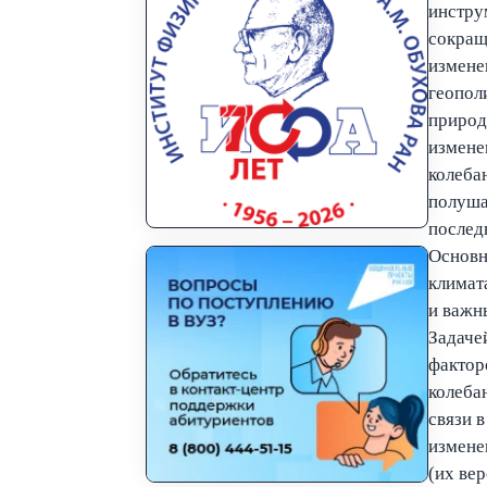
инстру
сокращ
измене
геопол
природ
измене
колеба
полуша
послед
Основн
климат
и важн
Задаче
фактор
колеба
связи 
измене
(их ве