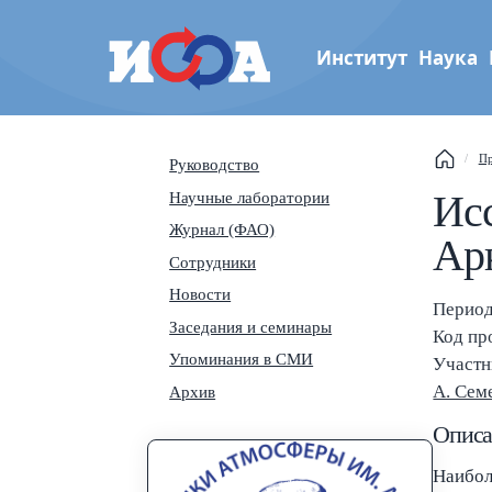
Институт
Наука
Институт физики атмос
Пр
Руководство
This
им. А.М. Обухова РАН
Исс
Научные лаборатории
Sear
Журнал (ФАО)
Арк
Сотрудники
Navi
Новости
Период 
Заседания и семинары
Код пр
Упоминания в СМИ
Участн
А. Сем
Архив
Описа
Наибол