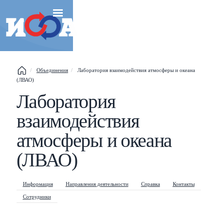
Объединения
Лаборатория взаимодействия атмосферы и океана
(ЛВАО)
Esc
Лаборатория
взаимодействия
Shift
?
+
This help popup
атмосферы и океана
/
Search popup
(ЛВАО)
←
→
Navigate posts
Информация
Направления деятельности
Справка
Контакты
Сотрудники