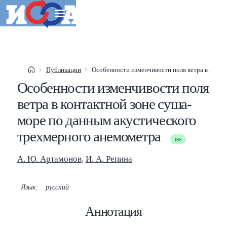
Публикации
Особенности изменчивости поля ветра в конта
Esc
Особенности изменчивости поля
Shift
?
+
This help popup
ветра в контактной зоне суша-
море по данным акустического
/
Search popup
трехмерного анемометра
ISS
←
→
Navigate posts
А. Ю. Артамонов
,
И. А. Репина
Язык:
русский
Аннотация