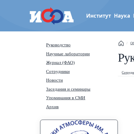
Институт
Наука
Институт физики атмос
Об
Руководство
им. А.М. Обухова РАН
Ру
Научные лаборатории
Th
Журнал (ФАО)
Se
Сотрудники
Сотруд
Новости
Na
Заседания и семинары
Упоминания в СМИ
Архив