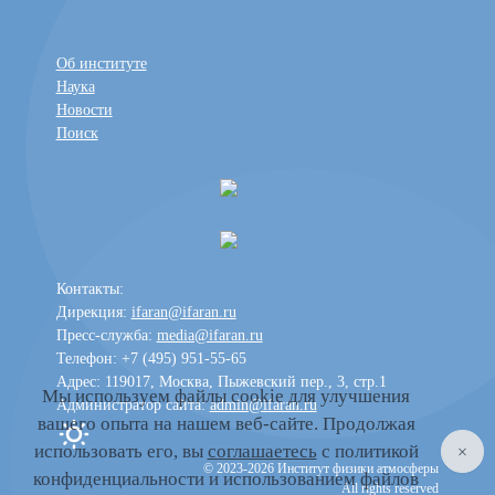
Об институте
Наука
Новости
Поиск
Контакты:
Дирекция:
ifaran@ifaran.ru
Пресс-служба:
media@ifaran.ru
Телефон: +7 (495) 951-55-65
Адрес: 119017, Москва, Пыжевский пер., 3, стр.1
Мы используем файлы cookie для улучшения
Администратор сайта:
admin@ifaran.ru
вашего опыта на нашем веб-сайте. Продолжая
Toggle dark mode
использовать его, вы
соглашаетесь
с политикой
© 2023-2026 Институт физики атмосферы
конфиденциальности и использованием файлов
All rights reserved