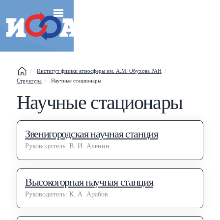
Esc
Институт физики атмосферы им. А.М. Обухова РАН
Shift
?
Структура
Научные стационары
+
This help popup
Научные стационары
/
Search popup
←
→
Navigate posts
Звенигородская научная станция
Руководитель: В. И. Аленин
Высокогорная научная станция
Руководитель: К. А. Арабов