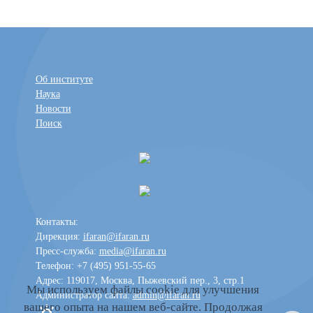
Об институте
Наука
Новости
Поиск
Контакты:
Дирекция:
ifaran@ifaran.ru
Пресс-служба:
media@ifaran.ru
Телефон: +7 (495) 951-55-65
Адрес: 119017, Москва, Пыжевский пер., 3, стр.1
Мы используем файлы cookie для улучшения
Администратор сайта:
admin@ifaran.ru
вашего опыта на нашем веб-сайте. Продолжая
Toggle dark mode