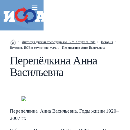
Esc
Институт физики атмосферы им. А.М. Обухова РАН
История
Ветераны ВОВ и труженики тыла
Перепёлкина Анна Васильевна
Перепёлкина Анна
Shift
?
+
This help popup
Васильевна
/
Search popup
←
→
Navigate posts
Перепёлкина Анна Васильевна
. Годы жизни 1920–
2007 гг.