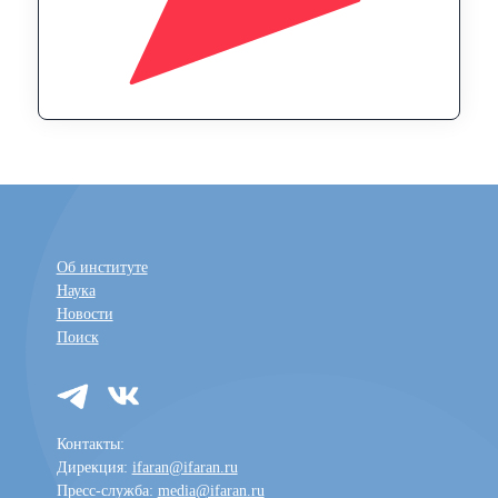
Об институте
Наука
Новости
Поиск
Контакты:
Дирекция:
ifaran@ifaran.ru
Пресс-служба:
media@ifaran.ru