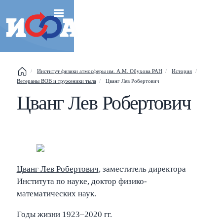
Esc
Институт физики атмосферы им. А.М. Обухова РАН
История
Ветераны ВОВ и труженики тыла
Цванг Лев Робертович
Shift
?
+
Цванг Лев Робертович
This help popup
/
Search popup
←
→
Navigate posts
Цванг Лев Робертович
, заместитель директора
Института по науке, доктор физико-
математических наук.
Годы жизни 1923–2020 гг.