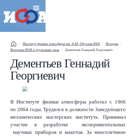
Esc
Институт физики атмосферы им. А.М. Обухова РАН
История
Ветераны ВОВ и труженики тыла
Дементьев Геннадий Георгиевич
Shift
?
+
Дементьев Геннадий
This help popup
Георгиевич
/
Search popup
←
→
Navigate posts
В Институте физики атмосферы работал с 1966
по 2004 годы. Трудился в должности Заведующего
механических мастерских института. Принимал
участие в разработке экспериментальных
научных приборов и макетов. За многолетнюю