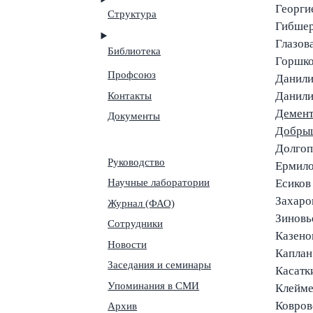
Георги
Структура
Гибшер
Глазова
Библиотека
Горшко
Профсоюз
Данили
Контакты
Данили
Демент
Документы
Добры
Долгоп
Руководство
Ермило
Научные лаборатории
Есиков
Захаро
Журнал (ФАО)
Зиновь
Сотрудники
Казено
Новости
Каплан
Заседания и семинары
Касатк
Упоминания в СМИ
Клейме
Ковров
Архив