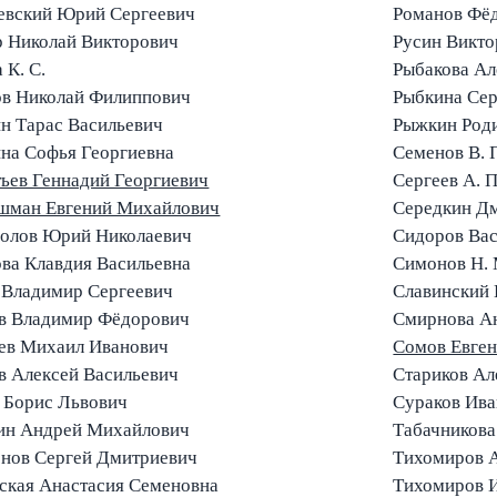
евский Юрий Сергеевич
Романов Фё
 Николай Викторович
Русин Викто
 К. С.
Рыбакова Ал
в Николай Филиппович
Рыбкина Се
н Тарас Васильевич
Рыжкин Род
на Софья Георгиевна
Семенов В. 
ьев Геннадий Георгиевич
Сергеев А. П
шман Евгений Михайлович
Середкин Д
олов Юрий Николаевич
Сидоров Вас
ва Клавдия Васильевна
Симонов Н. 
 Владимир Сергеевич
Славинский
в Владимир Фёдорович
Смирнова А
ев Михаил Иванович
Сомов Евген
в Алексей Васильевич
Стариков А
 Борис Львович
Сураков Ива
ин Андрей Михайлович
Табачникова
нов Сергей Дмитриевич
Тихомиров А
ская Анастасия Семеновна
Тихомиров И