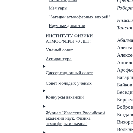
Средн
Роберт
Мемуары
"Загадки атмосферных вихрей"
Нижний
Научные династии
Таисия
ИНСТИТУТУ ФИЗИКИ
Абалма
АТМОСФЕРЫ 70 ЛЕТ!
Алекса
Учёный совет
Алексе
Аспирантура
Анпило
Арефье
Диссертационный совет
Багаря
Совет молодых ученых
Байков
Беседи
Конкурсы вакансий
Бирфел
Бобров
Журнал "Известия Российской
Богдан
академии наук. Физика
Вихоре
атмосферы и океана"
Волынк