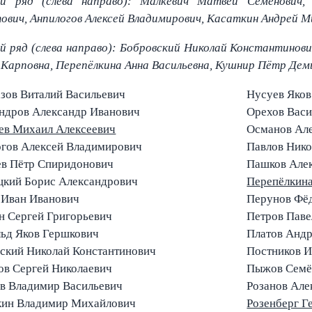
ий ряд (слева направо): Малкевич Матвей Семёнович
ович, Анпилогов Алексей Владимирович, Касаткин Андрей М
 ряд (слева направо): Бобровский Николай Константинови
 Карповна, Перепёлкина Анна Васильевна, Кушнир Пётр Дем
зов Виталий Васильевич
Нусуев Яко
ндров Александр Иванович
Орехов Вас
ев Михаил Алексеевич
Османов Ал
гов Алексей Владимирович
Павлов Нико
в Пётр Спиридонович
Пашков Але
цкий Борис Александрович
Перепёлкина
 Иван Иванович
Перунов Фё
н Сергей Григорьевич
Петров Паве
ьд Яков Гершкович
Платов Андр
ский Николай Константинович
Постников И
ов Сергей Николаевич
Пыжов Семё
в Владимир Васильевич
Розанов Але
ин Владимир Михайлович
Розенберг Г