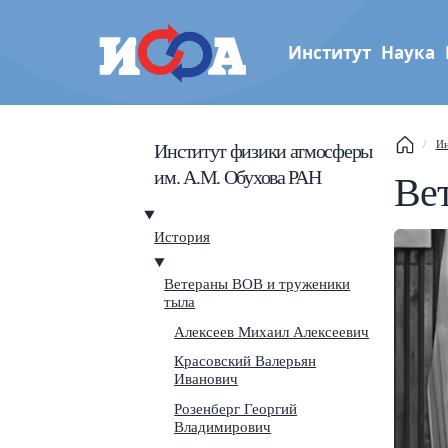
Институт
Наука
Институт физики атмос
Ин
Институт физики атмосферы
им. А.М. Обухова РАН
им. А.М. Обухова РАН
Ве
История
This
Ветераны ВОВ и труженики
Sear
тыла
Алексеев Михаил Алексеевич
Navi
Красовский Валерьян
Иванович
Розенберг Георгий
Владимирович