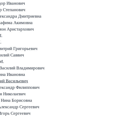
дор Иванович
р Степанович
ександра Дмитриевна
рафима Акимовна
ион Аристархович
П.
.
митрий Григорьевич
илий Саввич
М.
 Василий Владимирович
нна Ивановна
ий Васильевич
лександр Филиппович
н Николаевич
 Нина Борисовна
лександр Сергеевич
горь Сергеевич