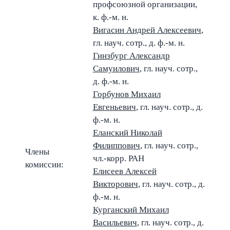
профсоюзной организации,
к. ф.-м. н.
Вигасин Андрей Алексеевич
,
гл. науч. сотр., д. ф.-м. н.
Гинзбург Александр
Самуилович
, гл. науч. сотр.,
д. ф.-м. н.
Горбунов Михаил
Евгеньевич
, гл. науч. сотр., д.
ф.-м. н.
Еланский Николай
Филиппович
, гл. науч. сотр.,
Члены
чл.-корр. РАН
комиссии:
Елисеев Алексей
Викторович
, гл. науч. сотр., д.
ф.-м. н.
Курганский Михаил
Васильевич
, гл. науч. сотр., д.