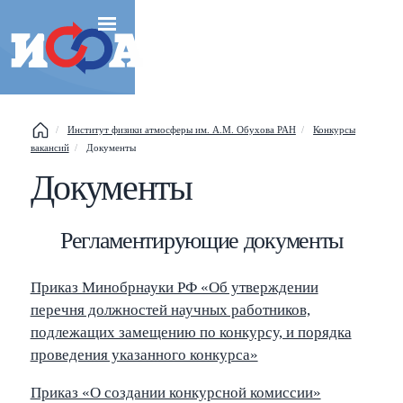
Институт физики атмосферы им. А.М. Обухова РАН
Конкурсы
вакансий
Документы
Документы
Регламентирующие документы
Esc
Приказ Минобрнауки РФ «Об утверждении
перечня должностей научных работников,
Shift
?
+
This help popup
подлежащих замещению по конкурсу, и порядка
проведения указанного конкурса»
/
Search popup
Приказ «О создании конкурсной комиссии»