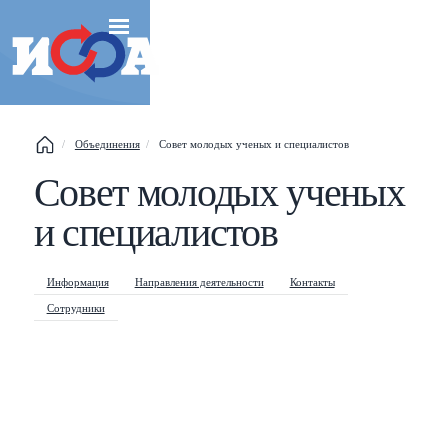
Объединения
Совет молодых ученых и специалистов
Совет молодых ученых
Esc
и специалистов
Shift
?
+
This help popup
/
Search popup
Информация
Направления деятельности
Контакты
Сотрудники
←
→
Navigate posts