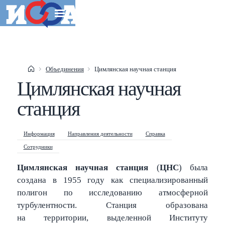
Объединения
Цимлянская научная станция
Цимлянская научная
Esc
станция
Shift
?
+
This help popup
/
Search popup
Информация
Направления деятельности
Справка
Сотрудники
←
→
Navigate posts
Цимлянская научная станция
(
ЦНС
) была
создана в 1955 году как специализированный
полигон по исследованию атмосферной
турбулентности. Станция образована
на территории, выделенной Институту