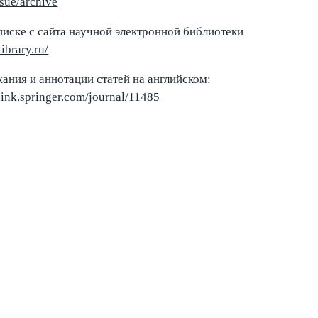
sue/archive
писке с сайта научной электронной библиотеки
library.ru/
ания и аннотации статей на английском:
/link.springer.com/journal/11485