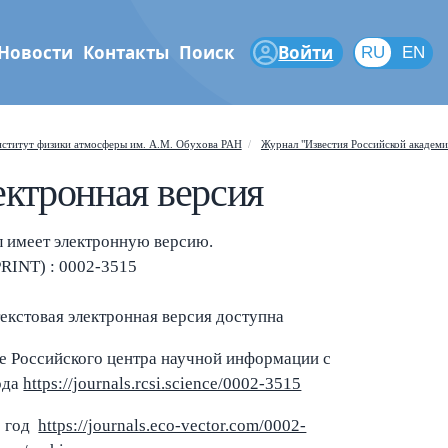
Новости
Контакты
Поиск
Войти
RU
RU
EN
феры
ститут физики атмосферы им. А.М. Обухова РАН
Журнал "Известия Российской академи
ктронная версия
Shift
?
+
 help popup
/
ch popup
 имеет электронную версию.
PRINT) : 0002-3515
←
→
gate posts
екстовая электронная версия доступна
те Российского центра научной информации с
ода
https://journals.rcsi.science/0002-3515
9 год
https://journals.eco-vector.com/0002-