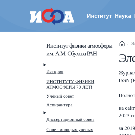
Институт
Наука
Институт физики атмос
Ин
Институт физики атмосферы
им. А.М. Обухова РАН
им. А.М. Обухова РАН
Эле
This
Sear
История
Журнал
ISSN (
ИНСТИТУТУ ФИЗИКИ
Navi
АТМОСФЕРЫ 70 ЛЕТ!
Полнот
Учёный совет
Аспирантура
на сай
2023 г
Диссертационный совет
за 201
Совет молодых ученых