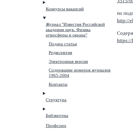
3515/is
Конкурсы вакансий
по под
http://e
Журнал "Известия Российской
академии наук. Физика
Содерж
атмосферы и океана"
https:/
Подача статьи
Редколлегия
Электронная версия
Содержание номеров журналов
1965-2004
Контакты
Структура
Библиотека
Профсоюз