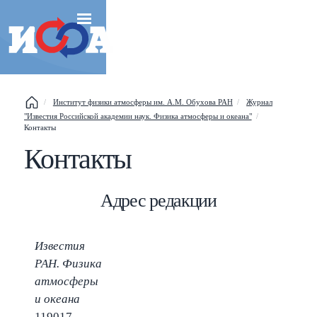
Esc
Институт физики атмосферы им. А.М. Обухова РАН
Журнал
"Известия Российской академии наук. Физика атмосферы и океана"
Контакты
Shift
?
+
This help popup
Контакты
/
Search popup
Адрес редакции
←
→
Navigate posts
Известия
РАН. Физика
атмосферы
и океана
119017