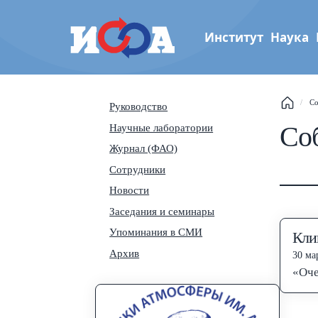
Институт
Наука
Институт физики атмос
This
Со
Руководство
им. А.М. Обухова РАН
Соб
Научные лаборатории
Sear
Журнал (ФАО)
Navi
Сотрудники
Новости
Заседания и семинары
Упоминания в СМИ
Клим
Архив
30 мар
«Оче