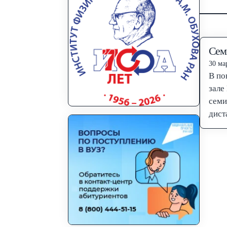
Сем
30 мар
В по
зале
семи
дист
up о