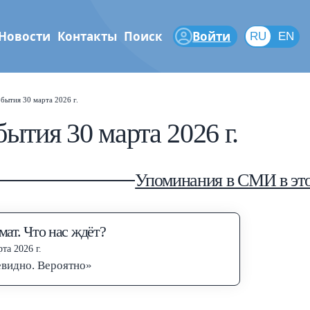
Новости
Контакты
Поиск
Войти
RU
RU
EN
Shift
?
феры
+
 help popup
бытия 30 марта 2026 г.
ытия 30 марта 2026 г.
/
ch popup
←
→
gate posts
Упоминания в СМИ в это
ат. Что нас ждёт?
та 2026 г.
видно. Вероятно»