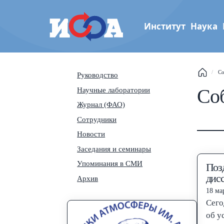
Институт
Наука
Институт физики атмос
Со
Руководство
Th
им. А.М. Обухова РАН
Соб
Научные лаборатории
Журнал (ФАО)
Se
Сотрудники
Новости
Na
Заседания и семинары
Упоминания в СМИ
Поз
дис
Архив
18 мар
Сего
об у