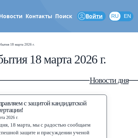
Новости
Контакты
Поиск
Войти
RU
RU
EN
феры
бытия 18 марта 2026 г.
Shift
?
+
is help popup
ытия 18 марта 2026 г.
/
arch popup
Новости дня
←
→
vigate posts
дравляем с защитой кандидатской
сертации!
та 2026 г.
дня, 18 марта, мы с радостью сообщаем
спешной защите и присуждении ученой