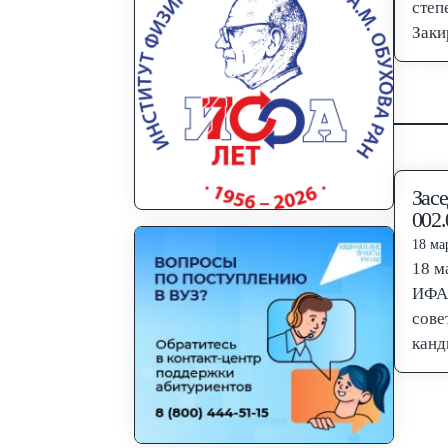
степ
Заки
Засе
002.
18 мар
18 м
ИФА 
сове
канд