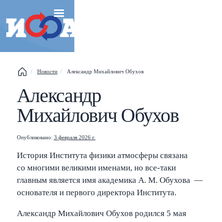
Новости
Александр Михайлович Обухов
Александр
Михайлович Обухов
Опубликовано:
3 февраля 2026 г.
Esc
История Института физики атмосферы связана
со многими великими именами, но все-таки
Shift
?
+
This help popup
главным является имя академика А. М. Обухова —
основателя и первого директора Института.
/
Search popup
Александр Михайлович Обухов родился 5 мая