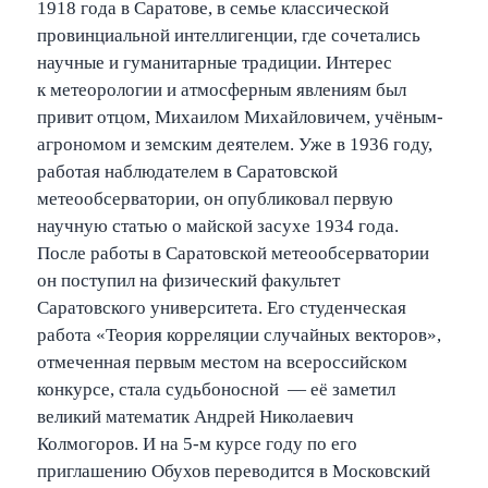
←
→
Navigate posts
1918 года в Саратове, в семье классической
провинциальной интеллигенции, где сочетались
научные и гуманитарные традиции. Интерес
к метеорологии и атмосферным явлениям был
привит отцом, Михаилом Михайловичем, учёным-
агрономом и земским деятелем. Уже в 1936 году,
работая наблюдателем в Саратовской
метеообсерватории, он опубликовал первую
научную статью о майской засухе 1934 года.
После работы в Саратовской метеообсерватории
он поступил на физический факультет
Саратовского университета. Его студенческая
работа «Теория корреляции случайных векторов»,
отмеченная первым местом на всероссийском
конкурсе, стала судьбоносной — её заметил
великий математик Андрей Николаевич
Колмогоров. И на 5-м курсе году по его
приглашению Обухов переводится в Московский