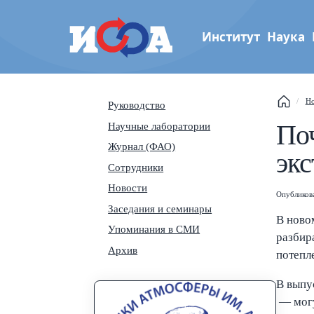
Институт
Наука
Институт физики атмос
This
Но
Руководство
им. А.М. Обухова РАН
Поч
Научные лаборатории
Sear
Журнал (ФАО)
эк
Navi
Сотрудники
Новости
Опубликов
Заседания и семинары
В ново
Упоминания в СМИ
разбир
Архив
потепл
В выпу
— могу