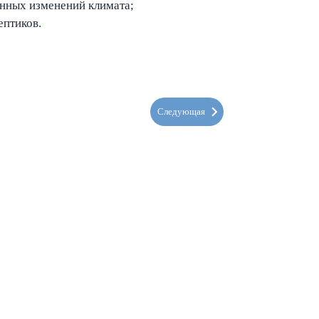
нных изменений климата;
ептиков.
Следующая