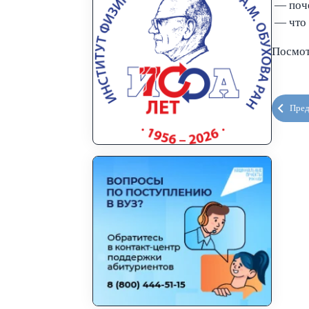
— поче
— что 
Посмот
Пре