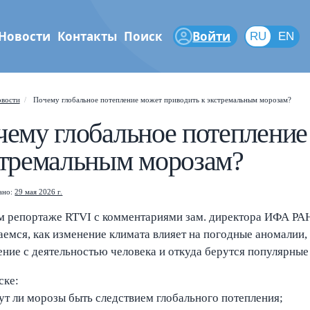
Новости
Контакты
Поиск
Войти
RU
RU
EN
Shift
?
феры
+
 help popup
вости
Почему глобальное потепление может приводить к экстремальным морозам?
ему глобальное потепление
/
ch popup
стремальным морозам?
←
→
gate posts
ано:
29 мая 2026 г.
м репортаже RTVI с комментариями зам. директора ИФА РА
аемся, как изменение климата влияет на погодные аномалии
ение с деятельностью человека и откуда берутся популярные
ске:
т ли морозы быть следствием глобального потепления;