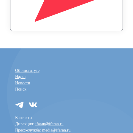
Об институте
Наука
Новости
Поиск
Контакты:
Дирекция:
ifaran@ifaran.ru
Пресс-служба:
media@ifaran.ru