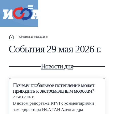
Esc
События 29 мая 2026 г.
События 29 мая 2026 г.
Shift
?
+
This help popup
/
Search popup
Новости дня
←
→
Navigate posts
Почему глобальное потепление может
приводить к экстремальным морозам?
29 мая 2026 г.
В новом репортаже RTVI с комментариями
зам. директора ИФА РАН Александра