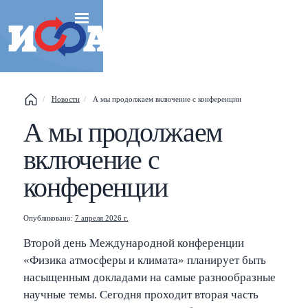
Новости
А мы продолжаем включение с конференции
Esc
А мы продолжаем
Shift
?
+
This help popup
включение с
/
Search popup
конференции
←
→
Navigate posts
Опубликовано:
7 апреля 2026 г.
Второй день Международной конференции
«Физика атмосферы и климата» планирует быть
насыщенным докладами на самые разнообразные
научные темы. Сегодня проходит вторая часть