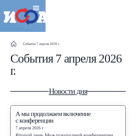
Esc
События 7 апреля 2026 г.
События 7 апреля 2026
Shift
?
+
This help popup
г.
/
Search popup
←
→
Navigate posts
Новости дня
А мы продолжаем включение
с конференции
7 апреля 2026 г.
Второй день Международной конференции