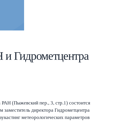
Esc
 и Гидрометцентра
 РАН (Пыжевский пер., 3, стр.1) состоится
м заместитель директора Гидрометцентра
Наукастинг метеорологических параметров