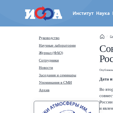
Институт
Наука
Институт физики атмос
Се
Руководство
Th
им. А.М. Обухова РАН
Со
Научные лаборатории
Журнал (ФАО)
Se
Ро
Сотрудники
Новости
Na
Опубликова
Заседания и семинары
Дата и
Упоминания в СМИ
Во вто
Архив
совмес
России
и явле