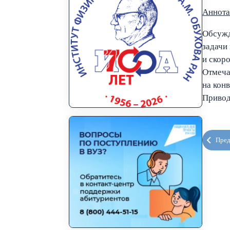
Аннота
Обсужд
задачи
и скор
Отмеча
на кон
Привод
Пре