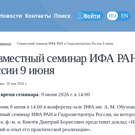
Новости
Контакты
Поиск
Войти
RU
RU
EN
феры
минары
Совместный семинар ИФА РАН и Гидрометцентра России 9 июня
Shift
?
+
is help popup
вместный семинар ИФА РАН
/
arch popup
ссии 9 июня
←
→
vigate posts
но: 18 мая 2026 г.
 время семинара
: 9 июня 2026 г. в 14:00
рник 9 июня в 14.00 в конференц-зале ИФА им. А. М. Обухова
тный семинар ИФА РАН и Гидрометцентра России, на которо
 к. ф.-м. н. Киктёв Дмитрий Борисович представит доклад «
ний и опыт его практической реализации».