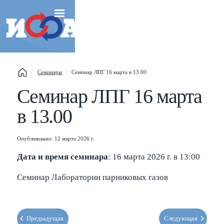
Esc
Семинары
Семинар ЛПГ 16 марта в 13.00
Shift
?
+
This help popup
Семинар ЛПГ 16 марта
в 13.00
/
Search popup
Опубликовано: 12 марта 2026 г.
←
→
Navigate posts
Дата и время семинара
: 16 марта 2026 г. в 13:00
Семинар Лаборатории парниковых газов
Предыдущая
Следующая