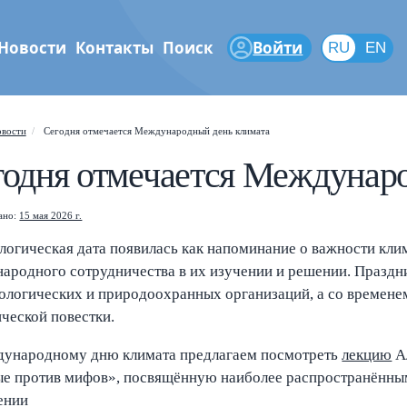
Новости
Контакты
Поиск
Войти
RU
RU
EN
феры
вости
Сегодня отмечается Международный день климата
Shift
?
+
is help popup
годня отмечается Междунар
/
arch popup
ано:
15 мая 2026 г.
←
→
vigate posts
ологическая дата появилась как напоминание о важности кл
ародного сотрудничества в их изучении и решении. Праздни
ологических и природоохранных организаций, а со временем
ической повестки.
ународному дню климата предлагаем посмотреть
лекцию
Ал
е против мифов», посвящённую наиболее распространённым
ении