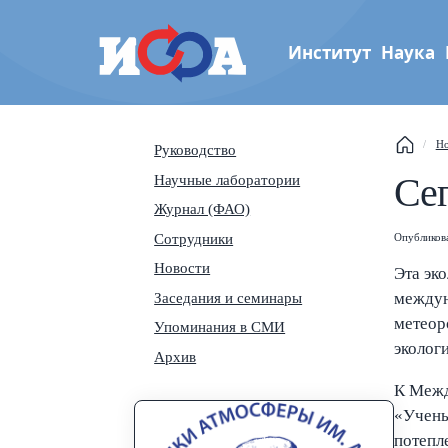
Институт
Наука
Институт физики атмос
Но
Руководство
Th
им. А.М. Обухова РАН
Се
Научные лаборатории
Журнал (ФАО)
Se
Сотрудники
Опубликов
Новости
Na
Эта эк
Заседания и семинары
междун
метеор
Упоминания в СМИ
эколог
Архив
К Межд
«Учены
потепл