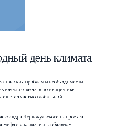
Esc
одный день климата
иматических проблем и необходимости
к начали отмечать по инициативе
 он стал частью глобальной
ександра Чернокульского из проекта
 мифам о климате и глобальном