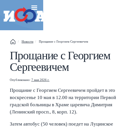
Esc
Новости
Прощание с Георгием Сергеевичем
Прощание с Георгием
Shift
?
+
This help popup
Сергеевичем
/
Search popup
Опубликовано:
7 мая 2026 г.
←
→
Navigate posts
Прощание с Георгием Сергеевичем пройдет в это
воскресенье 10 мая в 12.00 на территории Первой
градской больницы в Храме царевича Димитрия
(Ленинский просп., 8, корп. 12).
Затем автобус (50 человек) поедет на Луцинское