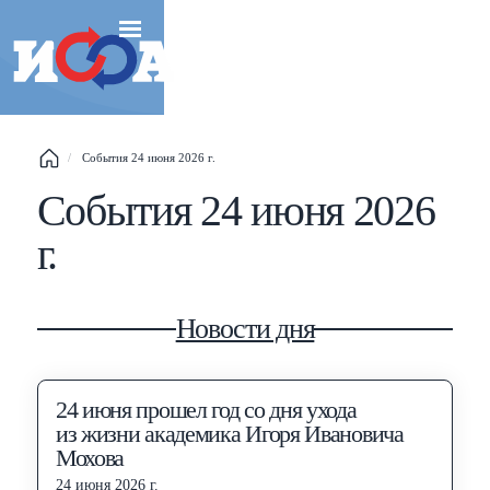
Esc
События 24 июня 2026 г.
События 24 июня 2026
Shift
?
+
This help popup
г.
/
Search popup
←
→
Navigate posts
Новости дня
24 июня прошел год со дня ухода
из жизни академика Игоря Ивановича
Мохова
24 июня 2026 г.